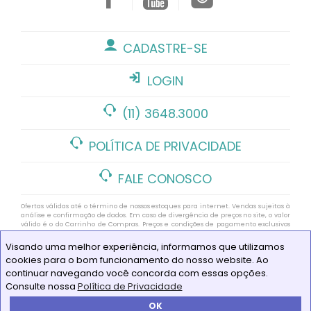
CADASTRE-SE
LOGIN
(11) 3648.3000
POLÍTICA DE PRIVACIDADE
FALE CONOSCO
Ofertas válidas até o término de nossos estoques para internet. Vendas sujeitas à
análise e confirmação de dados. Em caso de divergência de preços no site, o valor
válido é o do Carrinho de Compras. Preços e condições de pagamento exclusivos
para compras via internet. As imagens de produtos deste site pertencem a Alô
Bebê. Não é permitida a utilização sem autorização https://www.alobebe.com.br
Visando uma melhor experiência, informamos que utilizamos
CNPJ Loja Virtual: 11.928.659/0006-33
cookies para o bom funcionamento do nosso website. Ao
© COPYRIGHT 1987/2021 - ALÔ BEBÊ 34 ANOS - TODOS OS DIREITOS
continuar navegando você concorda com essas opções.
RESERVADOS - TELEFONE: (11) 3648.3000
Consulte nossa
Política de Privacidade
OK